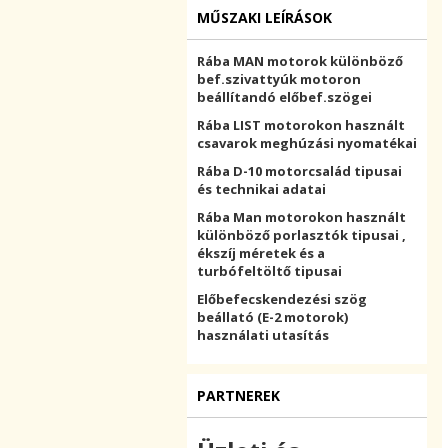
MŰSZAKI LEÍRÁSOK
Rába MAN motorok különböző
bef.szivattyúk motoron
beállítandó előbef.szögei
Rába LIST motorokon használt
csavarok meghúzási nyomatékai
Rába D-10 motorcsalád tipusai
és technikai adatai
Rába Man motorokon használt
különböző porlasztók tipusai ,
ékszíj méretek és a
turbófeltöltő tipusai
Előbefecskendezési szög
beállató (E-2 motorok)
használati utasítás
PARTNEREK