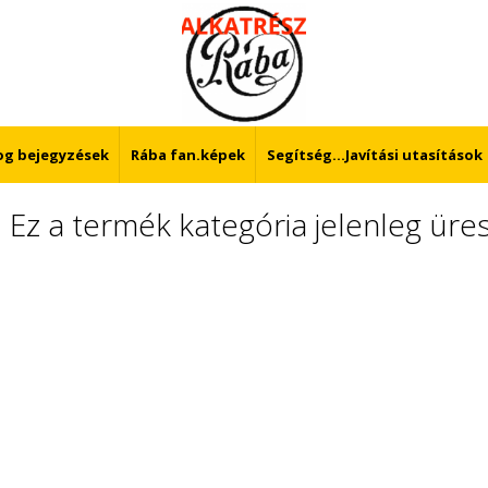
log bejegyzések
Rába fan.képek
Segítség...Javítási utasítások
Ez a termék kategória jelenleg üres