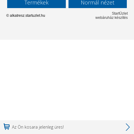
Termékek
Normál nézet
StartÜzlet
© alkatresz.startuzlet.hu
webáruház készítés
Az Ön kosara jelenleg üres!