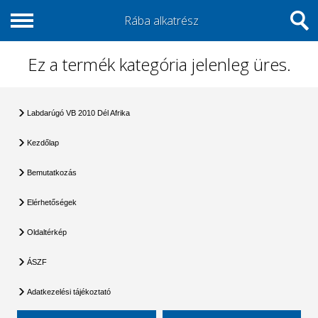
Rába alkatrész
Ez a termék kategória jelenleg üres.
Labdarúgó VB 2010 Dél Afrika
Kezdőlap
Bemutatkozás
Elérhetőségek
Oldaltérkép
ÁSZF
Adatkezelési tájékoztató