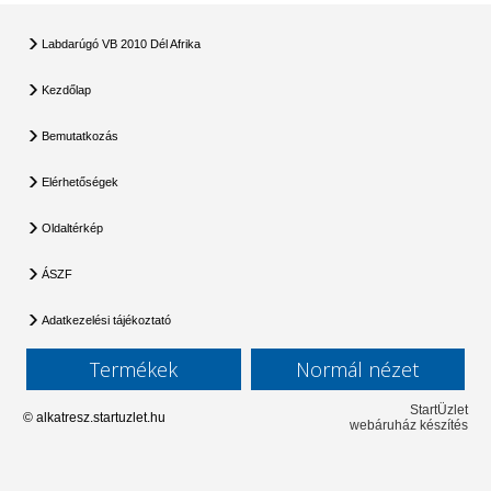
Labdarúgó VB 2010 Dél Afrika
Kezdőlap
Bemutatkozás
Elérhetőségek
Oldaltérkép
ÁSZF
Adatkezelési tájékoztató
Termékek
Normál nézet
StartÜzlet
© alkatresz.startuzlet.hu
webáruház készítés