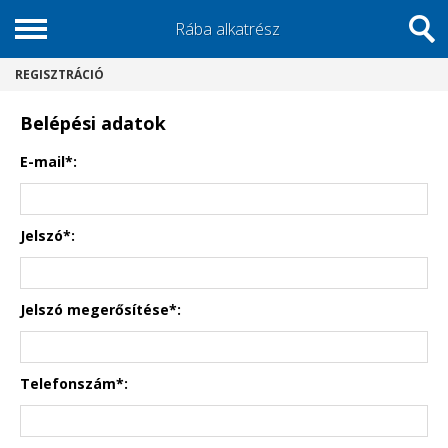
Rába alkatrész
REGISZTRÁCIÓ
Belépési adatok
E-mail*:
Jelszó*:
Jelszó megerősítése*:
Telefonszám*: