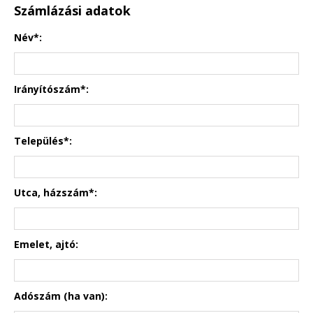
Számlázási adatok
Név*:
Irányítószám*:
Település*:
Utca, házszám*:
Emelet, ajtó:
Adószám (ha van):